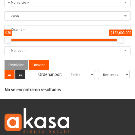
-- Municipio --
-- Zona --
-- Colonia --
$30
$122,000,000
-- Moneda --
Buscar
Ordenar por:
☰
☷
No se encontraron resultados