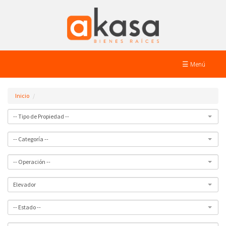
☰ Menú
Inicio
-- Tipo de Propiedad --
-- Categoría --
-- Operación --
Elevador
-- Estado --