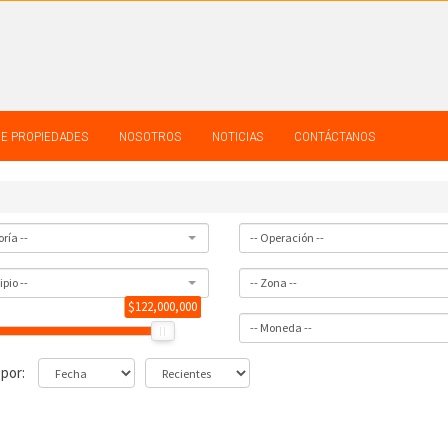
DE PROPIEDADES
NOSOTROS
NOTICIAS
CONTÁCTANOS
ría --
-- Operación --
pio --
-- Zona --
$122,000,000
-- Moneda --
 por: