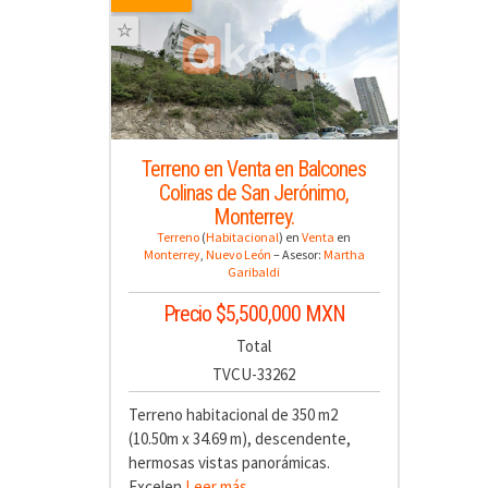
Terreno en Venta en Balcones
Colinas de San Jerónimo,
Monterrey.
Terreno
(
Habitacional
) en
Venta
en
Monterrey
,
Nuevo León
– Asesor:
Martha
Garibaldi
Precio $5,500,000 MXN
Total
TVCU-33262
Terreno habitacional de 350 m2
(10.50m x 34.69 m), descendente,
hermosas vistas panorámicas.
Excelen
Leer más…