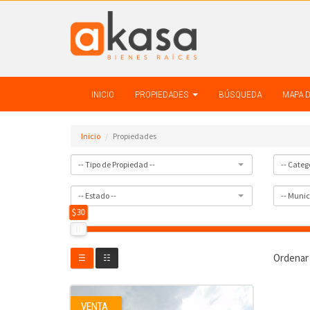
INICIO
PROPIEDADES
BÚSQUEDA
MAPA 
Inicio
Propiedades
-- Tipo de Propiedad --
-- Catego
-- Estado --
-- Munici
$30
Ordenar
☰
☷
VENTA