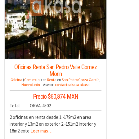
Oficinas Renta San Pedro Valle Gomez
Morin
Oficina
(
Comercial
) en
Renta
en
San Pedro Garza García
,
Nuevo León
– Asesor:
contactoakasa akasa
Precio $60,874 MXN
Total
ORVA-4502
2 oficinas en renta desde 1.-179m2 en area
interior y 13m2 en exterior 2.-151m2 interior y
18m2 exte
Leer más…