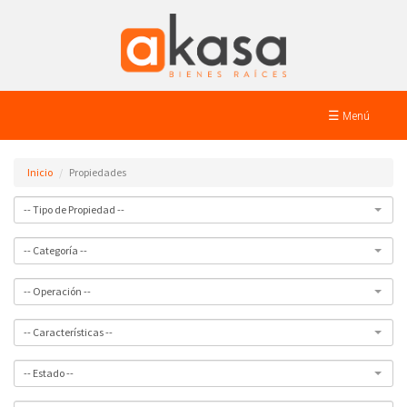
☰ Menú
Inicio
Propiedades
-- Tipo de Propiedad --
-- Categoría --
-- Operación --
-- Características --
-- Estado --