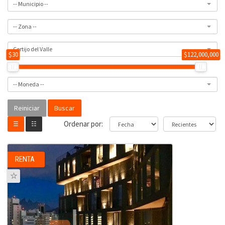
-- Municipio --
-- Zona --
Cortijo del Valle
$30
$122,000,000
-- Moneda --
Buscar
Ordenar por:
☰
☷
RENTA