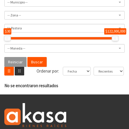
-- Municipio --
-- Zona --
la Pastora
$30
$122,000,000
-- Moneda --
Buscar
Ordenar por:
☰
☷
No se encontraron resultados