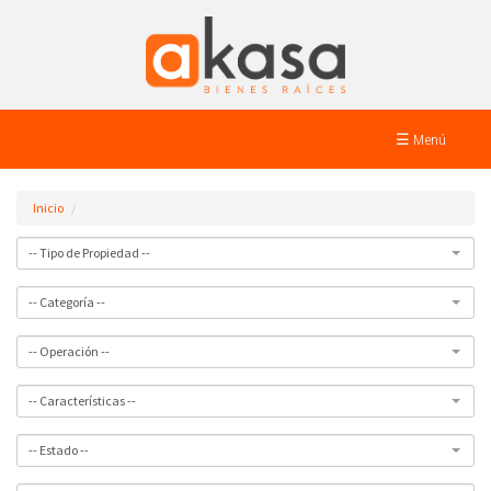
☰ Menú
Inicio
-- Tipo de Propiedad --
-- Categoría --
-- Operación --
-- Características --
-- Estado --