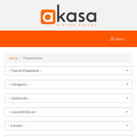
☰ Menú
Inicio
Propiedades
-- Tipo de Propiedad --
-- Categoría --
-- Operación --
-- Características --
-- Estado --