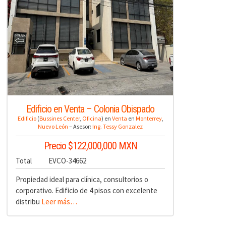
Edificio en Venta – Colonia Obispado
Edificio
(
Bussines Center
,
Oficina
) en
Venta
en
Monterrey
,
Nuevo León
– Asesor:
Ing. Tessy Gonzalez
Precio $122,000,000 MXN
Total
EVCO-34662
Propiedad ideal para clínica, consultorios o
corporativo. Edificio de 4 pisos con excelente
distribu
Leer más…