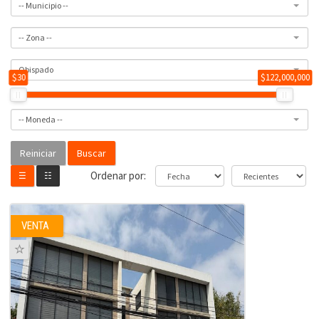
-- Municipio --
-- Zona --
Obispado
$30
$122,000,000
-- Moneda --
Buscar
Ordenar por:
☰
☷
VENTA