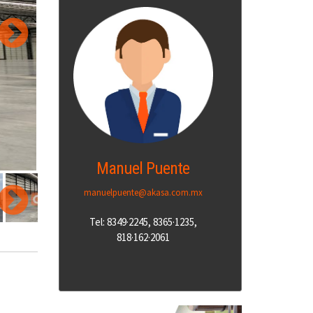
Manuel Puente
manuelpuente@akasa.com.mx
Tel: 8349·2245, 8365·1235,
818·162·2061