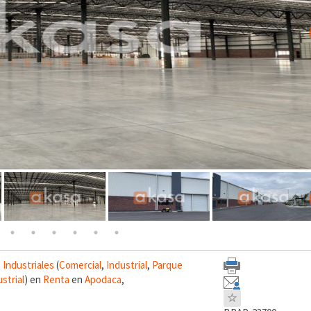
Industriales
(
Comercial
,
Industrial
,
Parque
strial
) en
Renta
en
Apodaca
,