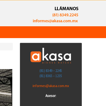
(81) 8349 – 2245
(81) 8365 – 1235
informes@akasa.com.mx
Asesor
: