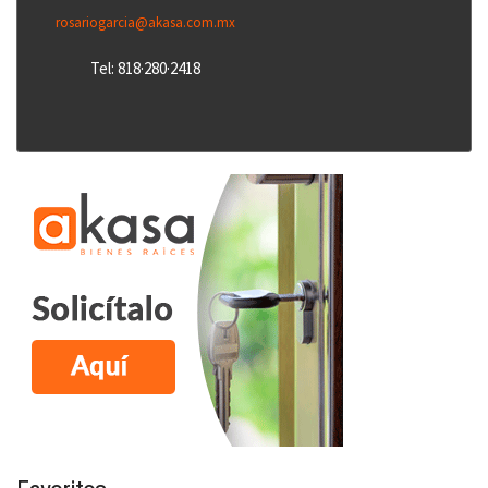
rosariogarcia@akasa.com.mx
Tel: 818·280·2418