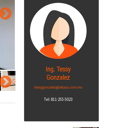
Ing. Tessy
Gonzalez
tessygonzalez@akasa.com.mx
Tel: 811·255·5023