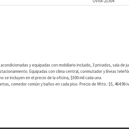
OVVA-21304
condicionadas y equipadas con mobiliario incluido, 3 privados, sala de j
stacionamiento. Equipadas con clima central, conmutador y líneas telefó
o se incluyen en el precio de la oficina, $500 mil cada una.
untas, comedor común y baños en cada piso. Precio de Mtto.: $5, 464.96 i