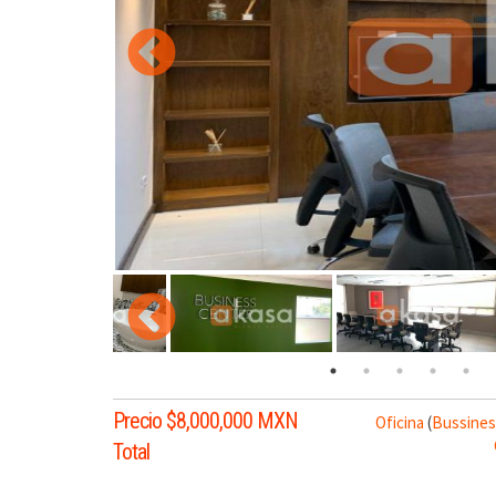
Precio $8,000,000 MXN
Oficina
(
Bussines
Total