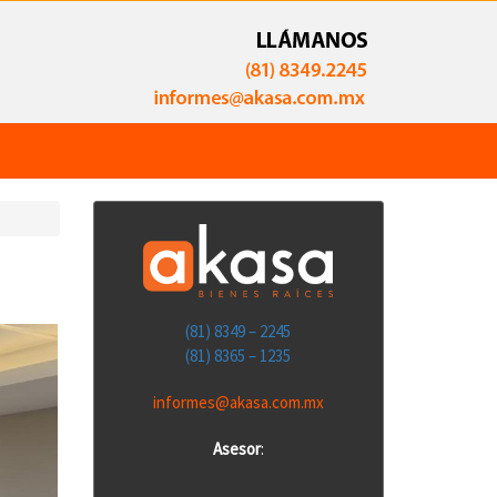
(81) 8349 – 2245
(81) 8365 – 1235
informes@akasa.com.mx
Asesor
: