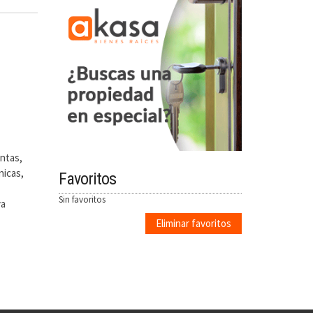
untas,
nicas,
Favoritos
Sin favoritos
va
Eliminar favoritos