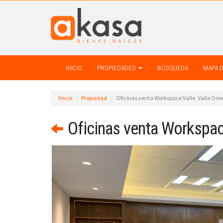
INICIO
PROPIEDADES
BÚSQUEDA
MAPA 
Inicio
Propiedad
Oficinas venta Workspace Valle, Valle Orie
Oficinas venta Workspace